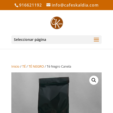
916621192
info@cafeskaldia.com
Seleccionar página
Inicio
/
TÉ
/
TÉ NEGRO
/ Té Negro Canela