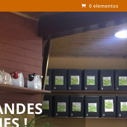
0 elementos
ANDES
ES !