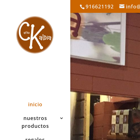
916621192
info
inicio
nuestros
productos
regalos