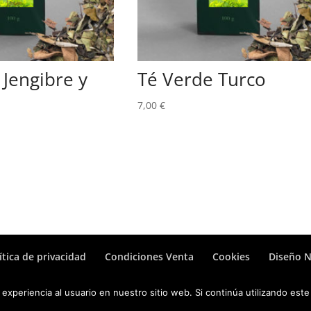
 Jengibre y
Té Verde Turco
7,00
€
ítica de privacidad
Condiciones Venta
Cookies
Diseño 
ia.com
experiencia al usuario en nuestro sitio web. Si continúa utilizando est