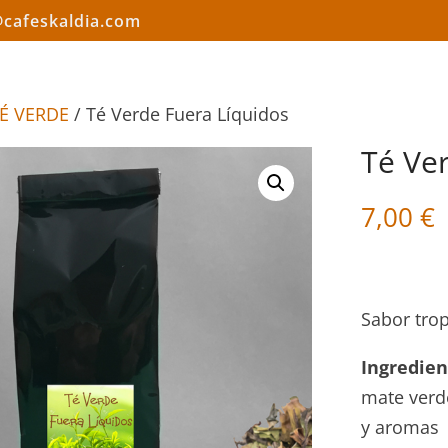
@cafeskaldia.com
É VERDE
/ Té Verde Fuera Líquidos
Té Ve
7,00
€
Sabor trop
Ingredien
mate verde
y aromas