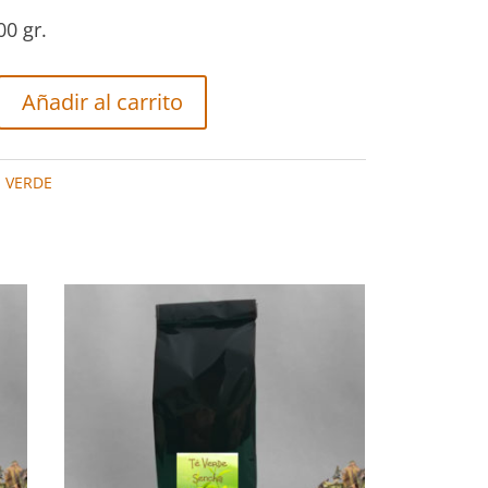
00 gr.
Añadir al carrito
É VERDE