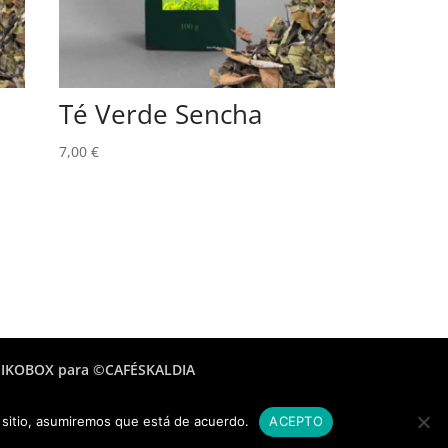
Té Verde Sencha
7,00
€
NIKOBOX para ©CAFÉSKALDIA
e sitio, asumiremos que está de acuerdo.
ACEPTO