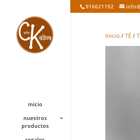
916621192
info
Inicio
/
TÉ
/
T
inicio
nuestros
productos
regalos